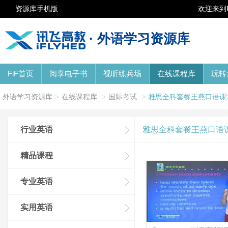
资源库手机版
欢迎来到
· 外语学习资源库
FiF首页
阅享电子书
视听练兵场
在线课程库
玩转
外语学习资源库
>
在线课程库
>
国际考试
>
雅思全科套餐王燕口语课
行业英语
雅思全科套餐王燕口语
精品课程
专业英语
实用英语